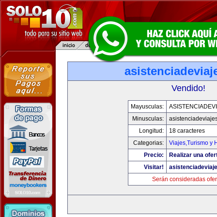
asistenciadevia
Vendido!
Mayusculas:
ASISTENCIADEV
Minusculas:
asistenciadeviaje
Longitud:
18 caracteres
Categorias:
Viajes,Turismo y
Precio:
Realizar una ofer
Visitar!
asistenciadeviaj
Serán consideradas ofer