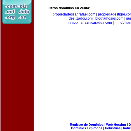
Otros dominios en venta:
propiedadessanrafael.com
|
propiedadestigre.c
deslizador.com
|
blogfamosos.com
|
gu
inmobiliariasnicaragua.com
|
inmobilia
Registro de Dominios
|
Web Hosting
|
D
Dominios Expirados
|
Industrias
|
Indu