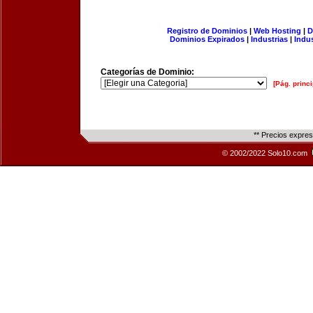
Registro de Dominios
|
Web Hosting
|
D
Dominios Expirados
|
Industrias
|
Indu
Categorías de Dominio:
[Pág. princi
** Precios expre
© 2002/2022 Solo10.com