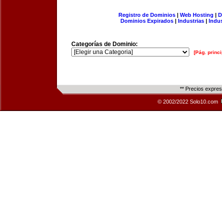
Registro de Dominios
|
Web Hosting
|
D
Dominios Expirados
|
Industrias
|
Indu
Categorías de Dominio:
[Pág. princi
** Precios expre
© 2002/2022 Solo10.com