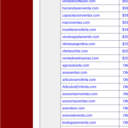
ventadesoftware.com
$6
haciendasenventa.com
$5
capacitacionventas.com
$5
macroventas.com
$5
mueblesenoferta.com
$3
vendoapartamento.com
$3
ofertasargentina.com
$2
ofertaschile.com
$2
ventadeartesanias.com
$2
agrosubasta.com
Ofe
areaventas.com
Ofe
articulosenoferta.com
Ofe
ArticulosEnVenta.com
Ofe
asesoriaenventas.com
Ofe
asesoriayventas.com
Ofe
avendere.com
Ofe
avisosdeventa.com
Ofe
bodegasenventa.com
Ofe