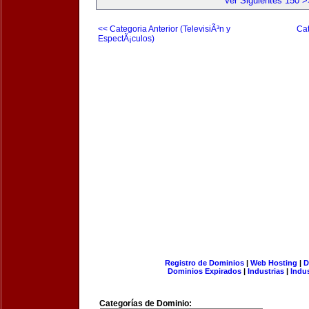
Ver Siguientes 150 >
<< Categoria Anterior (TelevisiÃ³n y
Cat
EspectÃ¡culos)
Registro de Dominios
|
Web Hosting
|
D
Dominios Expirados
|
Industrias
|
Indu
Categorías de Dominio: