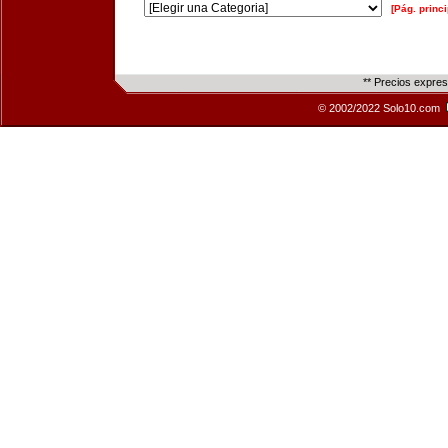
[Pág. princi
** Precios expre
© 2002/2022 Solo10.com